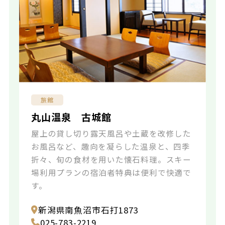
旅館
丸山温泉 古城館
屋上の貸し切り露天風呂や土蔵を改修した
お風呂など、趣向を凝らした温泉と、四季
折々、旬の食材を用いた懐石料理。スキー
場利用プランの宿泊者特典は便利で快適で
す。
新潟県南魚沼市石打1873
025-783-2219