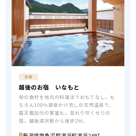
旅館
越後のお宿 いなもと
旬の食材を地元の料理法でおもてなし。も
ちろん100％源泉かけ流しの天然温泉で、
露天風呂付の客室も。至れり尽くせりの
宿。越後湯沢駅から徒歩2分。
新潟県南魚沼郡湯沢町湯沢2497