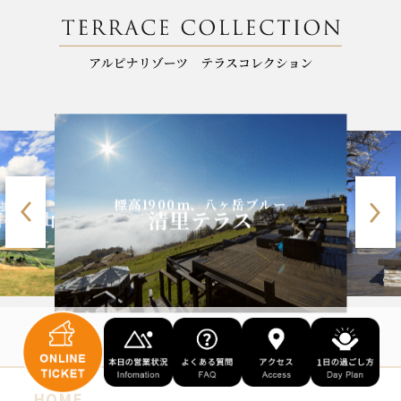
天空の碧の世界
0m、八ヶ岳ブルー
碧テラス
里テラス
HOME