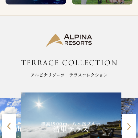
標高1900m、八ヶ岳ブルー
並み
清里テラス
石打丸山