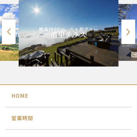
標高1900m、八ヶ岳ブルー
並み
清里テラス
石打丸山
HOME
営業時間