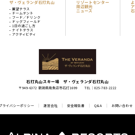
ザ・ヴェランダ石打丸山
リゾートセンター
よ
周辺観光
ア
展望テラス
ニュース
石
ドームテント
フード／ドリンク
ドッグフィールド
1日の過ごし方
ナイトテラス
アクティビティ
石打丸山スキー場 ザ・ヴェランダ石打丸山
〒949-6372 新潟県南魚沼市石打1699
TEL：025-783-2222
プライバシーポリシー
運営会社
安全報告書
Q&A
お問い合わせ