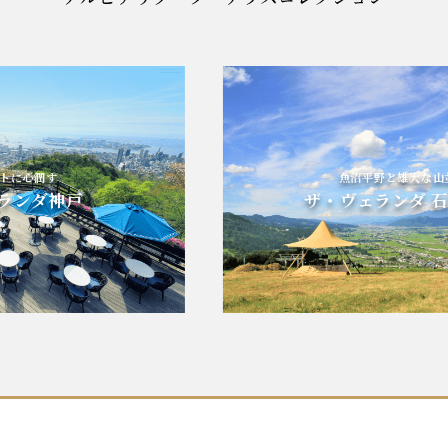
潤す
魚沼平野と雄大な山並み
ダ神戸
ザ・ヴェランダ 石打丸