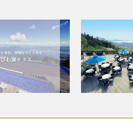
、特別なひとときを
エレガントに心
湖テラス
ザ・ヴェラン