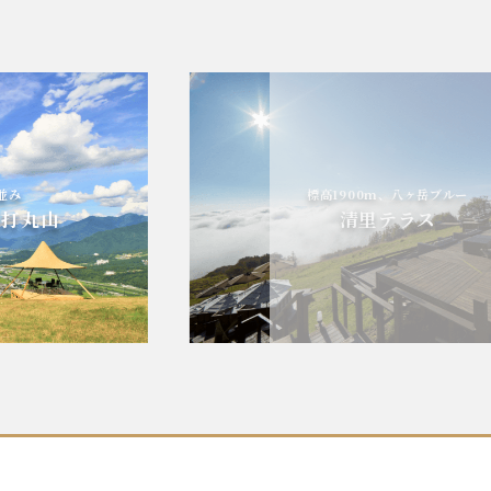
標高1900m、八ヶ岳ブルー
山
清里テラス