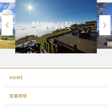
天空の碧の世界
標高1900m、八ヶ岳ブルー
碧テラス
清里テラス
HOME
営業時間